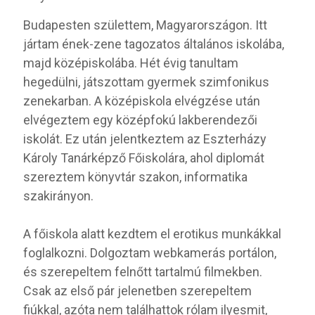
Budapesten születtem, Magyarországon. Itt
jártam ének-zene tagozatos általános iskolába,
majd középiskolába. Hét évig tanultam
hegedülni, játszottam gyermek szimfonikus
zenekarban. A középiskola elvégzése után
elvégeztem egy középfokú lakberendezői
iskolát. Ez után jelentkeztem az Eszterházy
Károly Tanárképző Főiskolára, ahol diplomát
szereztem könyvtár szakon, informatika
szakirányon.
A főiskola alatt kezdtem el erotikus munkákkal
foglalkozni. Dolgoztam webkamerás portálon,
és szerepeltem felnőtt tartalmú filmekben.
Csak az első pár jelenetben szerepeltem
fiúkkal, azóta nem találhattok rólam ilyesmit,