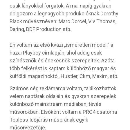
csak lányokkal forgatok. A mai napig gyakran
dolgozom a legnagyobb produkcióknak Dorothy
Black művésznéven: Marc Dorcel, Viv Thomas,
Daring, DDF Production stb.
Én voltam az első kvázi „ismeretlen modell” a
hazai Playboy címlapján, ahol addig csak
színésznők és énekesnők szerepeltek. Azóta
több felkérést is kaptam különböző magyar és
külföldi magazinoktól, Hustler, Ckm, Maxim, stb.
Számos cég reklámarca voltam, találkozhattok
velem naptárak oldalain és gyakran szerepelek
különböző mainstream médiában, tévés
műsorokban. Elsőként voltam a PRO4 csatorna
Topless Időjárás műsorának egyik
műsorvezetője.