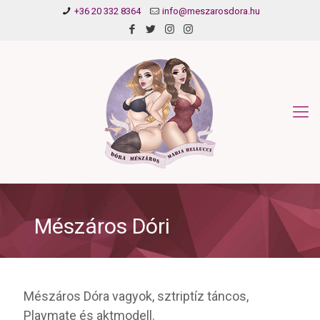
+36 20 332 8364
info@meszarosdora.hu
Mészáros Dóri
Mészáros Dóra vagyok, sztriptíz táncos,
Playmate és aktmodell.